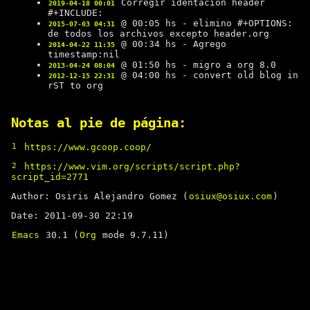
Corregir identación header
2019-04-18 00:01
#+INCLUDE:
@ 00:05 hs - elimino #+OPTIONS:
2015-07-03 04:31
de todos los archivos excepto header.org
@ 00:34 hs - Agrego
2014-04-22 11:35
timestamp:nil
@ 01:50 hs - migro a org 8.0
2013-04-24 08:04
@ 04:00 hs - convert old blog in
2012-12-15 22:31
rST to org
Notas al pie de página:
1
https://www.gcoop.coop/
2
https://www.vim.org/scripts/script.php?
script_id=2771
Author: Osiris Alejandro Gomez (
osiux@osiux.com
)
Date: 2011-09-30 22:19
Emacs
30.1 (
Org
mode 9.7.11)