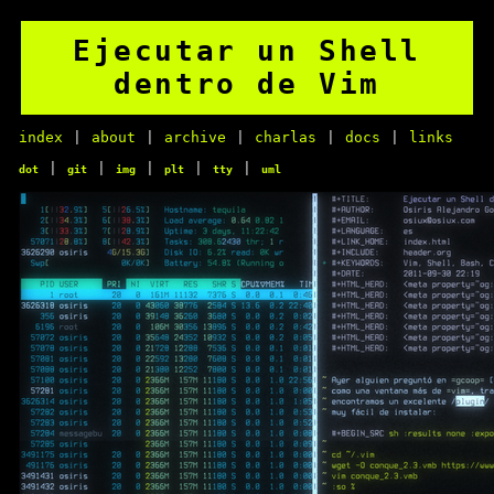
Ejecutar un Shell
dentro de Vim
index
|
about
|
archive
|
charlas
|
docs
|
links
|
|
|
|
|
dot
git
img
plt
tty
uml