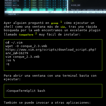
1
Ayer alguien preguntó en
cómo ejecutar un
gcoop
shell
como una ventana más de
, tras una rápida
vim
búsqueda por la
web
encontramos un excelente
plugin
2
llamado
muy fácil de instalar:
ConqueTerm
cd
 ~/.vim

wget -O conque_2.3.vmb 
https://www.vim.org/scripts/download_script.php?
src_id
=16279

vim conque_2.3.vmb

:so %

:q

Para abrir una ventana con una terminal basta con
ejecutar:
:ConqueTermSplit bash

También se puede invocar a otras aplicaciones: