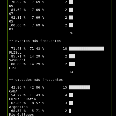
 76.92 %   7.69 %          2 ██                   
09 

 84.62 %   7.69 %          2 ██                   
07 

 92.31 %   7.69 %          2 ██                   
05 

100.00 %   7.69 %          2 ██                   
03 

			     26

** eventos más frecuentes

 71.43 %  71.43 %         10 █████████████████    
FLISoL  

 85.71 %  14.29 %          2 ███                  
SASOConf  

100.00 %  14.29 %          2 ███                  
CISL  

			     14

** ciudades más frecuentes

 42.86 %  42.86 %         15 ██████████           
CABA 

 54.29 %  11.43 %          4 ██                   
Curuzú Cuatiá 

 62.86 %   8.57 %          3 ██                   
Argentina 

 68.57 %   5.71 %          2 █                    
Río Gallegos 
