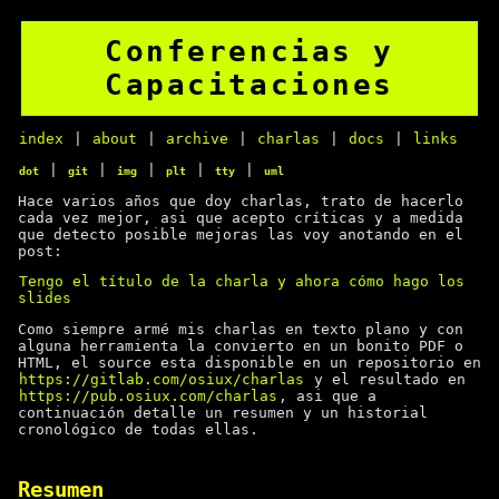
Conferencias y
Capacitaciones
index
|
about
|
archive
|
charlas
|
docs
|
links
|
|
|
|
|
dot
git
img
plt
tty
uml
Hace varios años que doy charlas, trato de hacerlo
cada vez mejor, asi que acepto críticas y a medida
que detecto posible mejoras las voy anotando en el
post:
Tengo el título de la charla y ahora cómo hago los
slides
Como siempre armé mis charlas en texto plano y con
alguna herramienta la convierto en un bonito PDF o
HTML, el source esta disponible en un repositorio en
https://gitlab.com/osiux/charlas
y el resultado en
https://pub.osiux.com/charlas
, asi que a
continuación detalle un resumen y un historial
cronológico de todas ellas.
Resumen