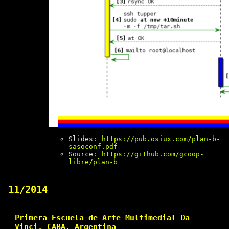
Slides:
https://pub.osiux.com/plan-b-
sasoconf.pdf
Source:
https://github.com/gcoop-
libre/plan-b
11/2014
Primera Escuela de Arte Multimedial Da
Vinci, CABA, Argentina