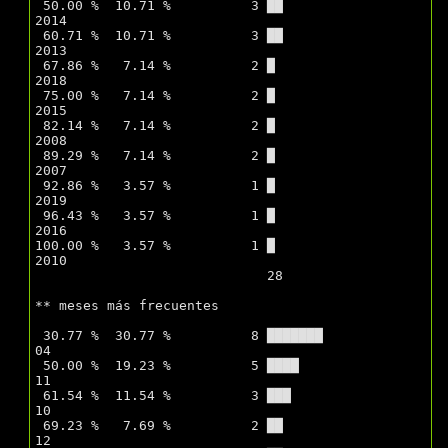
 50.00 %  10.71 %          3 ██                   
2014 

 60.71 %  10.71 %          3 ██                   
2013 

 67.86 %   7.14 %          2 █                    
2018 

 75.00 %   7.14 %          2 █                    
2015 

 82.14 %   7.14 %          2 █                    
2008 

 89.29 %   7.14 %          2 █                    
2007 

 92.86 %   3.57 %          1 █                    
2019 

 96.43 %   3.57 %          1 █                    
2016 

100.00 %   3.57 %          1 █                    
2010 

			     28

** meses más frecuentes

 30.77 %  30.77 %          8 ███████              
04 

 50.00 %  19.23 %          5 ████                 
11 

 61.54 %  11.54 %          3 ███                  
10 

 69.23 %   7.69 %          2 ██                   
12 
