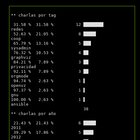
** charlas por tag

 31.58 %  31.58 %         12 ████████             
redes 

 52.63 %  21.05 %          8 █████                
coop 

 65.79 %  13.16 %          5 ███                  
sysadmin 

 76.32 %  10.53 %          4 ██                   
graphviz 

 84.21 %   7.89 %          3 ██                   
privacidad 

 92.11 %   7.89 %          3 ██                   
orgmode 

 94.74 %   2.63 %          1 ▌                    
openvz 

 97.37 %   2.63 %          1 ▌                    
gnu 

100.00 %   2.63 %          1 ▌                    
ansible 

			     38

** charlas por año

 21.43 %  21.43 %          6 █████                
2011 

 39.29 %  17.86 %          5 ████                 
2012 
