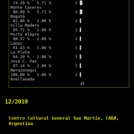
 74.29 %   5.71 %          2 █                    
Monte Caseros 

 80.00 %   5.71 %          2 █                    
Bogotá 

 82.86 %   2.86 %          1 ▌                    
Villa Madero 

 85.71 %   2.86 %          1 ▌                    
Porto Alegre 

 88.57 %   2.86 %          1 ▌                    
Lanús 

 91.43 %   2.86 %          1 ▌                    
La Plata 

 94.29 %   2.86 %          1 ▌                    
José C. Paz 

 97.14 %   2.86 %          1 ▌                    
Berazategui 

100.00 %   2.86 %          1 ▌                    
Avellaneda 

12/2019
Centro Cultural General San Martin, CABA,
Argentina