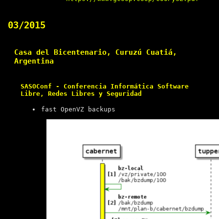
03/2015
Casa del Bicentenario, Curuzú Cuatiá,
Argentina
SASOConf - Conferencia Informática Software
Libre, Redes Libres y Seguridad
fast OpenVZ backups