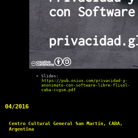
Slides:
https://pub.osiux.com/privacidad-y-
anonimato-con-software-libre-flisol-
caba-ccgsm.pdf
04/2016
Centro Cultural General San Martín, CABA,
Argentina