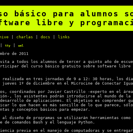
so básico para alumnos s
ftware libre y programac
hive
|
charlas
|
docs
|
links
|
|
tty
uml
mbre de 2011
vita a todos los alumnos de tercer a quinto año de escue
rticipar del curso básico gratuito sobre software libre 
 realizada en tres jornadas de 9 a 12: 30 horas, los día
 jueves 1º de diciembre en el Microcine de Conectar Igua
os, coordinados por Javier Castrillo -experto en el área
ión-, los asistentes podrán introducirse al mundo de la 
desarrollo de aplicaciones. El objetivo es comprender qu
icar lo que hacen es más sencillo de lo que parece, sólo
ntas y conceptos básicos para empezar.
 al diseño de programas se utilizarán herramientas como 
e de comandos Bash y el lenguaje Python.
iencia previa en el manejo de computadoras y se entregar