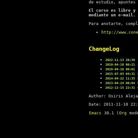
de estudio, apuntes 
El curso es libre y 
mediante un e-mail.
Para anotarte, compl
http://www.con
ChangeLog
a
2022-11-13 20:39
A
2019-04-18 00:21
C
2019-04-18 00:01
@
2015-07-03 04:31
@
2014-04-22 11:35
@
2013-04-24 08:04
@
2012-12-15 22:31
Author: Osiris Aleja
Date: 2011-11-10 22:
Emacs
30.1 (
Org
mode