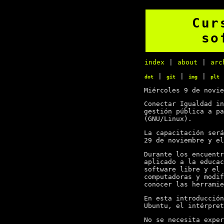
Cur
so
index
|
about
|
arc
|
|
|
dot
git
img
plt
Miércoles 9 de novie
Conectar Igualdad in
gestión pública a pa
(GNU/Linux).
La capacitación será
29 de noviembre y el
Durante los encuentr
aplicado a la educac
software libre y el 
computadoras y modif
conocer las herramie
En esta introducción
Ubuntu, el intérpret
No se necesita exper