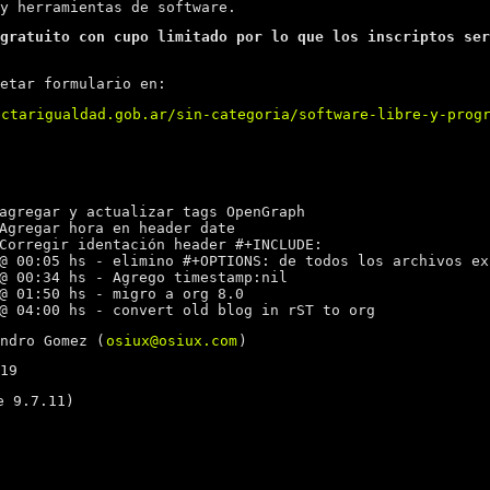
y herramientas de software.
gratuito con cupo limitado por lo que los inscriptos ser
etar formulario en:
ectarigualdad.gob.ar/sin-categoria/software-libre-y-prog
gregar y actualizar tags OpenGraph
gregar hora en header date
orregir identación header #+INCLUDE:
 00:05 hs - elimino #+OPTIONS: de todos los archivos ex
 00:34 hs - Agrego timestamp:nil
 01:50 hs - migro a org 8.0
 04:00 hs - convert old blog in rST to org
ndro Gomez (
osiux@osiux.com
)
19
 9.7.11)