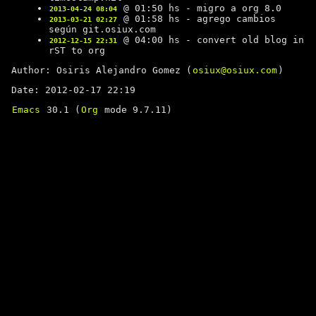
@ 01:50 hs - migro a org 8.0
2013-04-24 08:04
@ 01:58 hs - agrego cambios
2013-03-21 02:27
según git.osiux.com
@ 04:00 hs - convert old blog in
2012-12-15 22:31
rST to org
Author: Osiris Alejandro Gomez (
osiux@osiux.com
)
Date: 2012-02-17 22:19
Emacs
30.1 (
Org
mode 9.7.11)