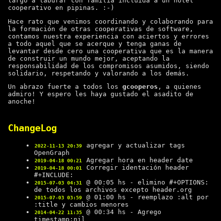
largo a laburar con familia incluída a un hotel
cooperativo en pipinas. :-)
Hace rato que venimos coordinando y colaborando para
la formación de otras cooperativas de software,
contamos nuestra experiencia con aciertos y errores
a todo aquel que se acerque y tenga ganas de
levantar desde cero una cooperativa que es la manera
de construir un mundo mejor, aceptando la
responsabilidad de los compromisos asumidos, siendo
solidario, respetando y valorando a los demás.
Un abrazo fuerte a todos los
gcooperos
, a quienes
admiro! Y espero les haya gustado el asadito de
anoche!
ChangeLog
agregar y actualizar tags
2022-11-13 20:39
OpenGraph
Agregar hora en header date
2019-04-18 00:21
Corregir identación header
2019-04-18 00:01
#+INCLUDE:
@ 00:05 hs - elimino #+OPTIONS:
2015-07-03 04:31
de todos los archivos excepto header.org
@ 01:00 hs - reemplazo :alt por
2015-07-03 03:59
:title y cambios menores
@ 00:34 hs - Agrego
2014-04-22 11:35
timestamp:nil