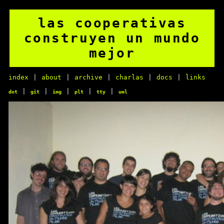
las cooperativas
construyen un mundo
mejor
index
|
about
|
archive
|
charlas
|
docs
|
links
|
|
|
|
|
dot
git
img
plt
tty
uml