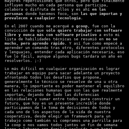
mayores repercusiones que otros, pero que finalmente
influyen mucho en cada persona que participa,
colabora o disfruta de ellos y es ahí
en las
personas
donde hacemos foco, son
las que importan y
prevalecen a cualquier tecnología
.
En el 2007 cuando me acerqué a
gcoop
, fue con la
convicción de que
sólo quiero trabajar con software
libre y nunca más con software privativo
a esto mi
lista de habilidades técnicas se resumió en
no se
mucho, pero aprendo rápido
. Y así fue como empecé a
aprender un comando tras otro, diferentes protocolos
y lenguajes, entender cada aplicación necesaria, eso
fue lo fácil, aunque algunos bugs tardara un año en
resolverlos. ;-)
Lo más difícil en cualquier organización es lograr
trabajar en equipo para sacar adelante un proyecto
afrontando todos los desafíos que propone,
generalmente lo técnico se resuelve de una u otra
manera, lo importante es poder mantener el equilibro
en las relaciones humanas que son las que realmente
importan, dejando de lado las diferencias
individuales y sumar entre todos para construir un
futuro, que hoy es un presente increíble donde
participamos de la toma de decisiones de todos y
cada uno de los aspectos de la vida de nuestra
cooperativa, desde elegir un framework para un
trabajo como también si compramos una parrilla para
la coop o nos vamos todos juntos un fin de semana