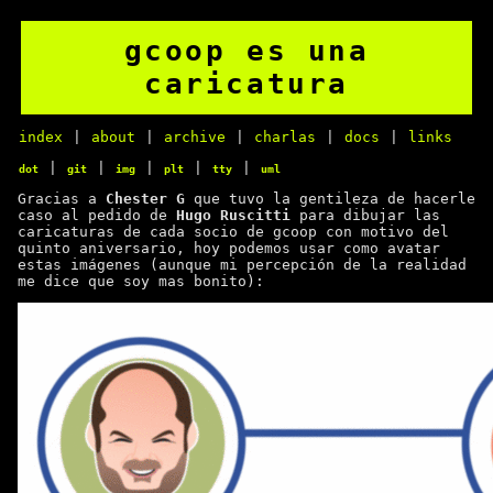
gcoop es una
caricatura
index
|
about
|
archive
|
charlas
|
docs
|
links
|
|
|
|
|
dot
git
img
plt
tty
uml
Gracias a
Chester G
que tuvo la gentileza de hacerle
caso al pedido de
Hugo Ruscitti
para dibujar las
caricaturas de cada socio de gcoop con motivo del
quinto aniversario, hoy podemos usar como avatar
estas imágenes (aunque mi percepción de la realidad
me dice que soy mas bonito):