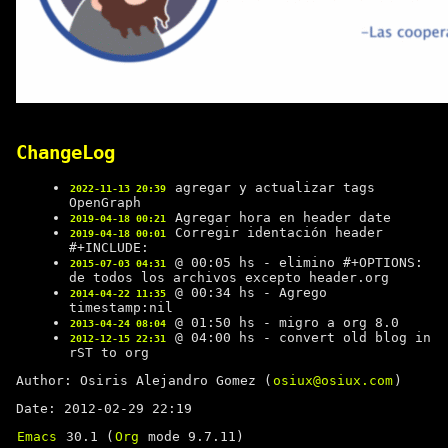
ChangeLog
agregar y actualizar tags
2022-11-13 20:39
OpenGraph
Agregar hora en header date
2019-04-18 00:21
Corregir identación header
2019-04-18 00:01
#+INCLUDE:
@ 00:05 hs - elimino #+OPTIONS:
2015-07-03 04:31
de todos los archivos excepto header.org
@ 00:34 hs - Agrego
2014-04-22 11:35
timestamp:nil
@ 01:50 hs - migro a org 8.0
2013-04-24 08:04
@ 04:00 hs - convert old blog in
2012-12-15 22:31
rST to org
Author: Osiris Alejandro Gomez (
osiux@osiux.com
)
Date: 2012-02-29 22:19
Emacs
30.1 (
Org
mode 9.7.11)