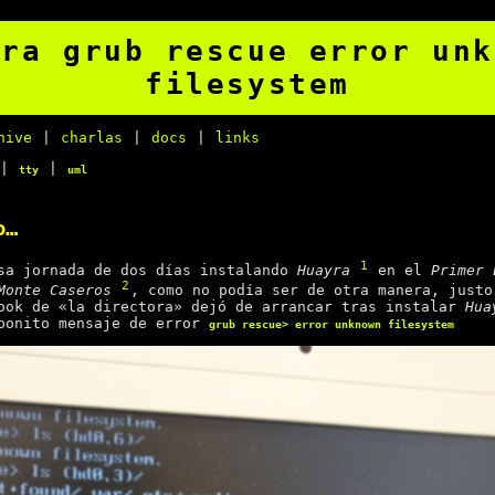
yra grub rescue error unk
filesystem
hive
|
charlas
|
docs
|
links
|
|
tty
uml
o…
1
sa jornada de dos días instalando
Huayra
en el
Primer 
2
Monte Caseros
, como no podía ser de otra manera, justo
ook de «la directora» dejó de arrancar tras instalar
Hua
 bonito mensaje de error
grub rescue> error unknown filesystem