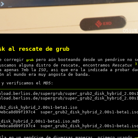
sk al rescate de grub
ue corregir
pero aún booteando desde un pendrive no s
grub
3
uscamos alguna distro de rescate, encontramos
Rescatux
ba apenas 7mb la
ISO
, asi que era la indicada a probar da
ón al mundo era muy angosta de banda.
y verificamos el
MD5
:
nload.berlios.de/supergrub/super_grub2_disk_hybrid_2.00s1
nload.berlios.de/supergrub/super_grub2_disk_hybrid_2.00s1
ub2_disk_hybrid_2.00s1-beta1.iso

9ebca0d09f197c4  super_grub2_disk_hybrid_2.00s1-beta1.iso
_disk_hybrid_2.00s1-beta1.iso.md5 

rla en un pendrive de diversas maneras, primero usando
u