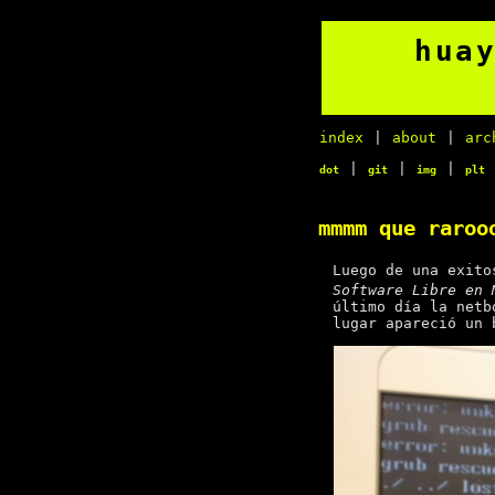
hua
index
|
about
|
arc
|
|
|
dot
git
img
plt
mmmm que raroo
Luego de una exito
Software Libre en 
último día la netb
lugar apareció un