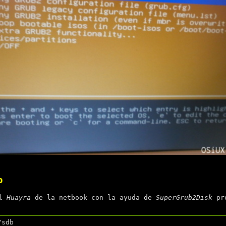
b
el
Huayra
de la netbook con la ayuda de
SuperGrub2Disk
pro