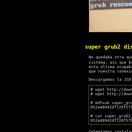
super grub2 di
No quedaba otra q
sistema, asi que b
ésta última ocupa
que nuestra conexi
Descargamos la
ISO
# wget http://dow
# wget http://dow
# md5sum super_gr
952a48942df720f57
# cat super_grub2
Intentamos instala