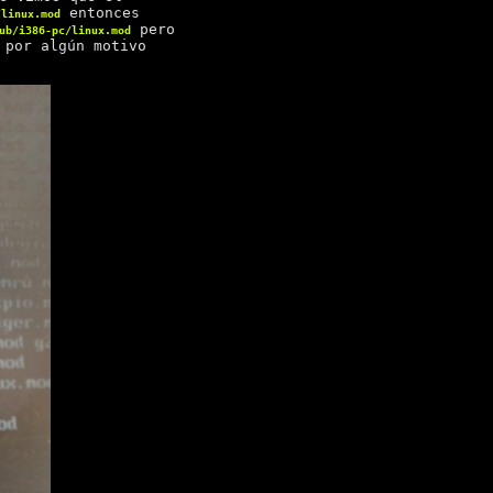
entonces
/linux.mod
pero
ub/i386-pc/linux.mod
 por algún motivo