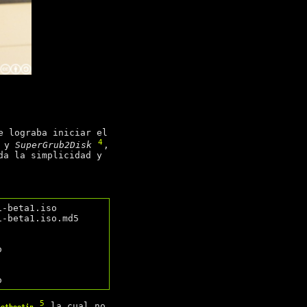
e lograba iniciar el
4
y
SuperGrub2Disk
,
da la simplicidad y
-beta1.iso

-beta1.iso.md5



5
la cual no
netbootin