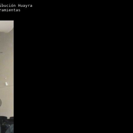
ibución Huayra
ramientas