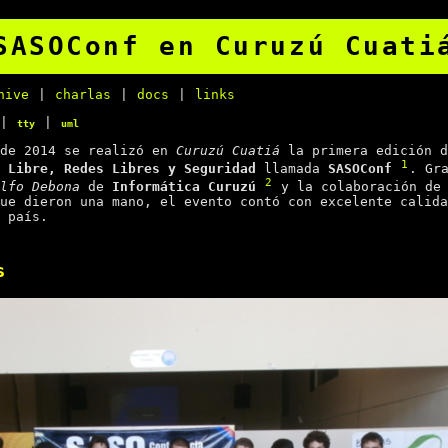
SASOConf en Curuzú Cuati
hive
|
charlas
|
docs
|
links
|
|
tty
uml
 de 2014 se realizó en
Curuzú Cuatiá
la primera edición 
1
 Libre, Redes Libres y Seguridad
llamada
SASOConf
. Gr
2
lfo Debona
de
Informática Curuzú
y la colaboración d
ue dieron una mano, el evento contó con excelente calida
 país.
s