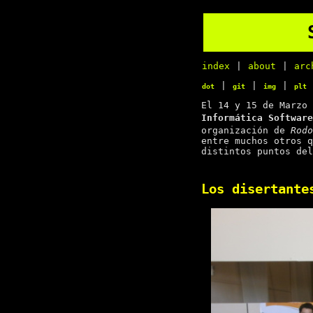
index
|
about
|
arc
|
|
|
dot
git
img
plt
El 14 y 15 de Marzo
Informática Software
organización de
Rodo
entre muchos otros q
distintos puntos del
Los disertante