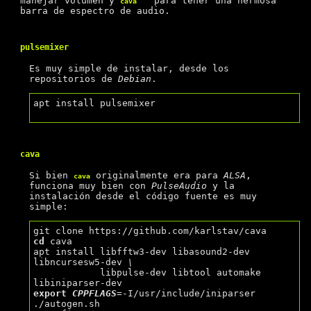
manejar volumen y
para tener una hermosa
cava
barra de espectro de audio.
pulsemixer
Es muy simple de instalar, desde los
repositorios de
Debian
.
apt install pulsemixer

cava
Si bien
originalmente era para
ALSA
,
cava
funciona muy bien con
PulseAudio
y la
instalación desde el código fuente es muy
simple:
cd
 cava

apt install libfftw3-dev libasound2-dev 
libncursesw5-dev 
\
            libpulse-dev libtool automake 
export
CPPFLAGS
=-I/usr/include/iniparser 

./autogen.sh
