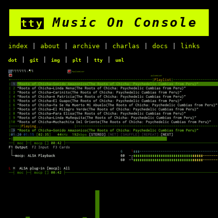
Music On Console
tty
index
|
about
|
archive
|
charlas
|
docs
|
links
|
|
|
|
|
dot
git
img
plt
tty
uml