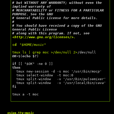
# 
but WITHOUT ANY WARRANTY; without even the 
# 
MERCHANTABILITY or FITNESS FOR A PARTICULAR 
# 
#
# 
You should have received a copy of the GNU 
# 
along with this program. If not, see 
cd
"$HOME/music"
tmux ls | grep moc >/dev/null 2>
OK
=$(
echo $?
)

if
 [[ 
"$OK"
then
  tmux new-session -d -s moc 
'/usr/bin/mocp'
  tmux select-window  -t moc:0

  tmux split-window   -v 
'/usr/bin/pulsemixer'
  tmux split-window   -v 
'/usr/local/bin/cava'
fi
tmux a -t moc

osiux.tty-music