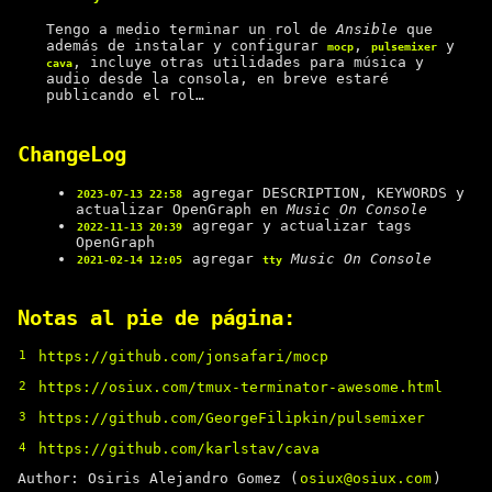
Tengo a medio terminar un rol de
Ansible
que
además de instalar y configurar
,
y
mocp
pulsemixer
, incluye otras utilidades para música y
cava
audio desde la consola, en breve estaré
publicando el rol…
ChangeLog
agregar DESCRIPTION, KEYWORDS y
2023-07-13 22:58
actualizar OpenGraph en
Music On Console
agregar y actualizar tags
2022-11-13 20:39
OpenGraph
agregar
Music On Console
2021-02-14 12:05
tty
Notas al pie de página:
1
https://github.com/jonsafari/mocp
2
https://osiux.com/tmux-terminator-awesome.html
3
https://github.com/GeorgeFilipkin/pulsemixer
4
https://github.com/karlstav/cava
Author: Osiris Alejandro Gomez (
osiux@osiux.com
)