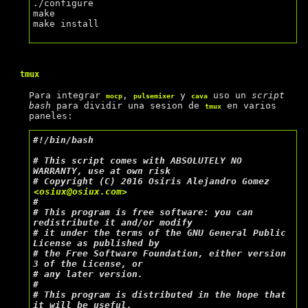
./configure

make

make install

tmux
Para integrar
,
y
uso un
script
mocp
pulsemixer
cava
bash
para dividir una sesion de
en varios
tmux
paneles:
#
# 
This script comes with ABSOLUTELY NO 
# 
Copyright (C) 2016 Osiris Alejandro Gomez 
<osiux@osiux.com>
#
# 
This program is free software: you can 
# 
it under the terms of the GNU General Public 
# 
the Free Software Foundation, either version 
# 
#
# 
This program is distributed in the hope that 