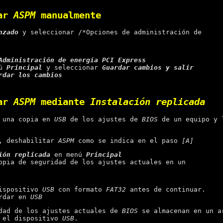
tar
ASPM
manualmente
nzado
y seleccionar /*Opciones de administración de
Administración de energía PCI Express
nú
Principal
y seleccionar
Guardar cambios y salir
rdar los cambios
tar
ASPM
mediante
Instalación replicada
r una copia en
USB
de los ajustes de
BIOS
de un equipo y 
r, deshabilitar
ASPM
como se indica en el paso
[A]
ión replicada
en menú
Principal
opia de seguridad de los ajustes actuales en un
dispositivo
USB
con formato
FAT32
antes de continuar.
ardar en
USB
dad de los ajustes actuales de
BIOS
se almacenan en un 
 el dispositivo
USB
.