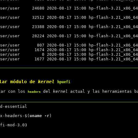
alar módulo de
kernel
hpuefi
tar con los
del
kernel
actual y las herramientas b
headers
d-essential

ux-headers-$(
uname -r
)

fi-mod-3.03
