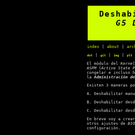
Desha
G5 
index
|
about
|
arc
|
|
|
dot
git
img
plt
El módulo del
Kernel
ASPM
(
Active State P
congelar e incluso 
la
Administración de
Existen 3 maneras po
A. Deshabilitar man
B. Deshabilitar des
C. Deshabilitar des
En breve voy a crea
otros ajustes de
BIO
configuración.