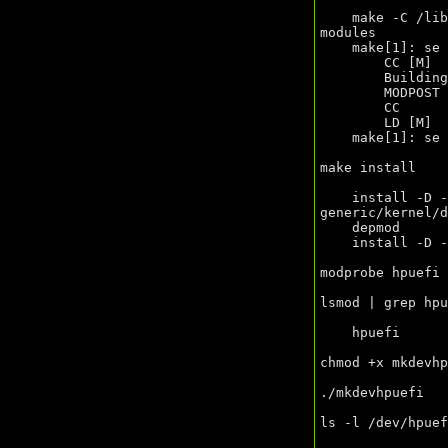
    make -C /
modules

    make[1]: 
        CC [M]  /home/ansible/non-rpms/hpuefi-mod-3.03/hpuefi.o

        Building modules, stage 2.

        MODPOST 1 modules

        CC      /home/ansible/non-rpms/hpuefi-mod-3.03/hpuefi.mod.o

        LD [M]  /home/ansible/non-rpms/hpuefi-mod-3.03/hpuefi.ko

    make[1]: 
make install

    install -D -m 0644 hpuefi.ko /lib/modules/4.15.0-106-
generic/kernel/d
    depmod

    install -D -m 0744 mkdevhpuefi /lib/modules/4.15.0-106-generic/kernel/drivers/hpuefi

modprobe hpuefi

lsmod | grep hpu
    hpuefi                 16384  0

chmod +x mkdevhp
./mkdevhpuefi

ls -l /dev/hpuef