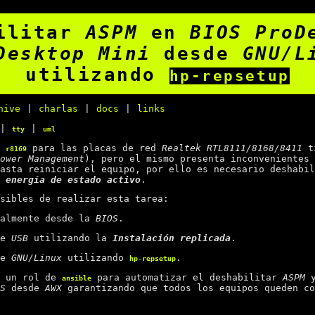
bilitar
ASPM
en
BIOS
ProD
Desktop Mini
desde
GNU/L
utilizando
hp-repsetup
hive
|
charlas
|
docs
|
links
|
|
tty
uml
para las placas de red
Realtek RTL8111/8168/8411
ti
r8169
ower Management
), pero el mismo presenta inconvenientes 
hasta reiniciar el equipo, por ello es necesario deshabi
 energía de estado activo
.
sibles de realizar esta tarea:
ualmente desde la
BIOS
.
de
USB
utilizando la
Instalación replicada
.
de
GNU/Linux
utilizando
.
hp-repsetup
r un rol de
para automatizar el deshabilitar
ASPM
y
ansible
S
desde
AWX
garantizando que todos los equipos queden co