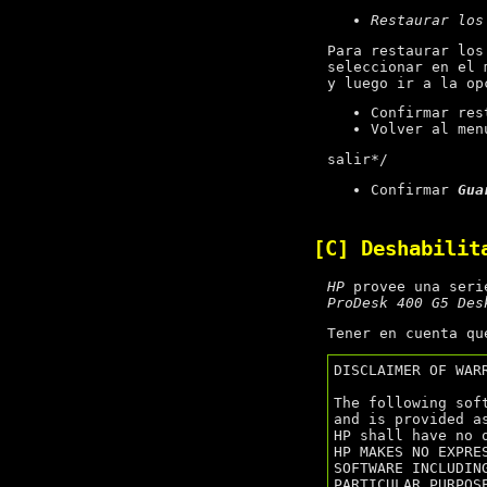
Restaurar los
Para restaurar los
seleccionar en el
y luego ir a la o
Confirmar res
Volver al me
salir*/
Confirmar
Gua
[C] Deshabili
HP
provee una seri
ProDesk 400 G5 Des
Tener en cuenta qu
DISCLAIMER OF WARR
The following sof
and is provided a
HP shall have no 
HP MAKES NO EXPRE
SOFTWARE INCLUDIN
PARTICULAR PURPOS