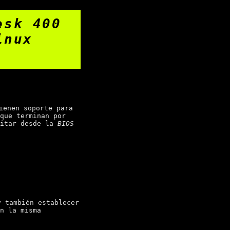
esk 400
inux
enen soporte para
que terminan por
litar desde la
BIOS
 también establecer
n la misma