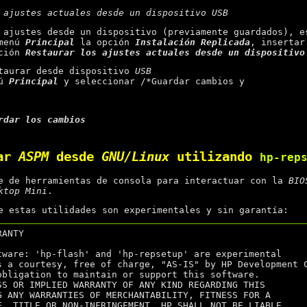
 ajustes actuales desde un dispositivo USB
 ajustes desde un dispositivo (previamente guardados), e
 menú
Principal
la opción
Instalación Replicada
, insertar
pción
Restaurar los ajustes actuales desde un dispositivo
taurar desde dispositivo
USB
nú
Principal
y seleccionar /*Guardar cambios y
rdar los cambios
tar
ASPM
desde
GNU/Linux
utilizando
hp-rep
e de herramientas de consola para interactuar con la
BIO
ktop Mini
.
e estas utilidades son experimentales y sin garantía:
ANTY

tware: 'hp-flash' and 'hp-repsetup' are experimental

s a courtesy, free of charge, "AS-IS" by HP Development C
obligation to maintain or support this software.

SS OR IMPLIED WARRANTY OF ANY KIND REGARDING THIS

G ANY WARRANTIES OF MERCHANTABILITY, FITNESS FOR A

E, TITLE OR NON-INFRINGEMENT. HP SHALL NOT BE LIABLE
