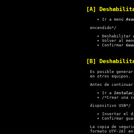
[A] Deshabili
Ir a menú
Ava
encendido*/
Deshabilitar
Volver al me
Confirmar
Gua
[B] Deshabili
Es posible genera
en otros equipos.
Antes de continua
Ir a
Instalac
/*Crear una c
dispositivo USB*/
Insertar el 
Confirmar gu
La copia de seguri
formato
UTF-16
) en