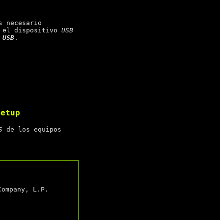
s necesario
 el dispositivo
USB
 USB
.
setup
S
de los equipos
ompany, L.P.
