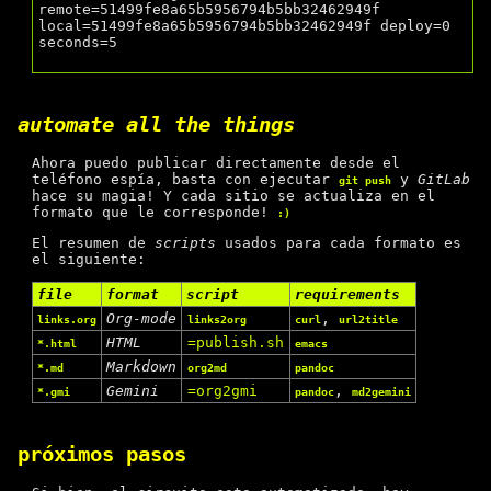
remote=51499fe8a65b5956794b5bb32462949f 
local=51499fe8a65b5956794b5bb32462949f deploy=0 
seconds=5

automate all the things
Ahora puedo publicar directamente desde el
teléfono espía, basta con ejecutar
y
GitLab
git push
hace su magia! Y cada sitio se actualiza en el
formato que le corresponde!
:)
El resumen de
scripts
usados para cada formato es
el siguiente:
file
format
script
requirements
Org-mode
,
links.org
links2org
curl
url2title
HTML
=publish.sh
*.html
emacs
Markdown
*.md
org2md
pandoc
Gemini
=org2gmi
,
*.gmi
pandoc
md2gemini
próximos pasos