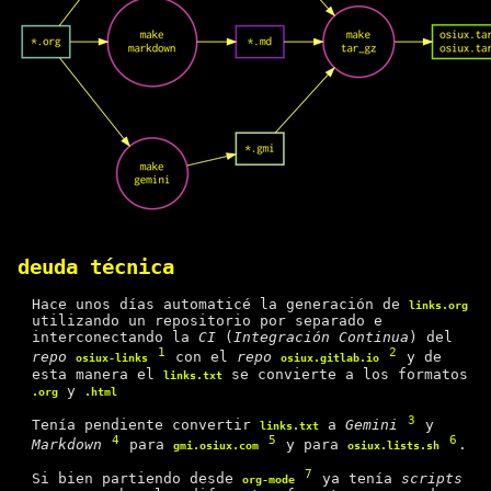
deuda técnica
Hace unos días automaticé la generación de
links.org
utilizando un repositorio por separado e
interconectando la
CI
(
Integración Continua
) del
1
2
repo
con el
repo
y de
osiux-links
osiux.gitlab.io
esta manera el
se convierte a los formatos
links.txt
y
.org
.html
3
Tenía pendiente convertir
a
Gemini
y
links.txt
4
5
6
Markdown
para
y para
.
gmi.osiux.com
osiux.lists.sh
7
Si bien partiendo desde
ya tenía
scripts
org-mode