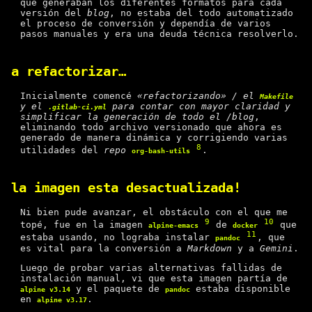
que generaban los diferentes formatos para cada
versión del
blog
, no estaba del todo automatizado
el proceso de conversión y dependía de varios
pasos manuales y era una deuda técnica resolverlo.
a refactorizar…
Inicialmente comencé
«refactorizando» / el
Makefile
y el
para contar con mayor claridad y
.gitlab-ci.yml
simplificar la generación de todo el /blog
,
eliminando todo archivo versionado que ahora es
generado de manera dinámica y corrigiendo varias
8
utilidades del
repo
.
org-bash-utils
la imagen esta desactualizada!
Ni bien pude avanzar, el obstáculo con el que me
9
10
topé, fue en la imagen
de
que
alpine-emacs
docker
11
estaba usando, no lograba instalar
, que
pandoc
es vital para la conversión a
Markdown
y a
Gemini
.
Luego de probar varias alternativas fallidas de
instalación manual, vi que esta imagen partía de
y el paquete de
estaba disponible
alpine v3.14
pandoc
en
.
alpine v3.17