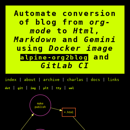
Automate conversion
of blog from
org-
mode
to
Html
,
Markdown
and
Gemini
using
Docker image
and
alpine-org2blog
GitLab CI
index
|
about
|
archive
|
charlas
|
docs
|
links
|
|
|
|
|
dot
git
img
plt
tty
uml