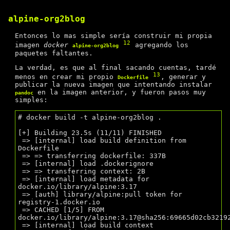
alpine-org2blog
Entonces lo mas simple sería construir mi propia
12
imagen
docker
agregando los
alpine-org2blog
paquetes faltantes.
La verdad, es que al final sacando cuentas, tardé
13
menos en crear mi propio
, generar y
Dockerfile
publicar la nueva imagen que intentando instalar
en la imagen anterior, y fueron pasos muy
pandoc
simples:
# docker build -t alpine-org2blog .

[+] Building 23.5s (11/11) FINISHED

 => [internal] load build definition from 
Dockerfile

 => => transferring dockerfile: 337B

 => [internal] load .dockerignore

 => => transferring context: 2B

 => [internal] load metadata for 
docker.io/library/alpine:3.17

 => [auth] library/alpine:pull token for 
registry-1.docker.io

 => CACHED [1/5] FROM 
docker.io/library/alpine:3.17@sha256:69665d02cb32192
 => [internal] load build context
