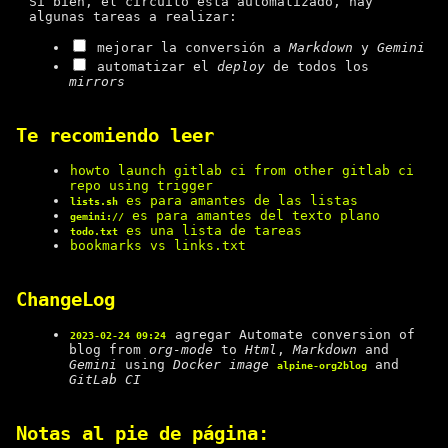
Si bien, el circuito esta automatizado, hay
algunas tareas a realizar:
mejorar la conversión a
Markdown
y
Gemini
automatizar el
deploy
de todos los
mirrors
Te recomiendo leer
howto launch gitlab ci from other gitlab ci
repo using trigger
es para amantes de las listas
lists.sh
es para amantes del texto plano
gemini://
es una lista de tareas
todo.txt
bookmarks vs links.txt
ChangeLog
agregar Automate conversion of
2023-02-24 09:24
blog from
org-mode
to
Html
,
Markdown
and
Gemini
using
Docker image
and
alpine-org2blog
GitLab CI
Notas al pie de página: