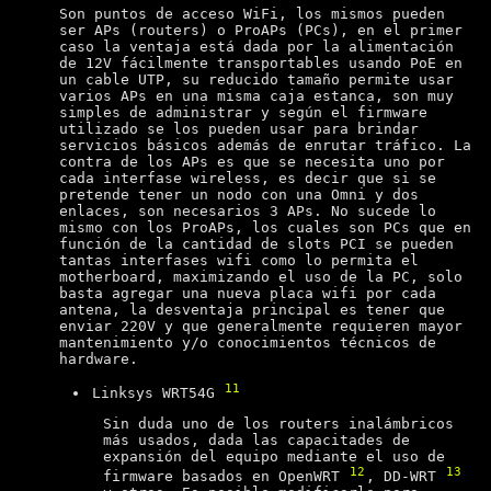
Son puntos de acceso WiFi, los mismos pueden
ser APs (routers) o ProAPs (PCs), en el primer
caso la ventaja está dada por la alimentación
de 12V fácilmente transportables usando PoE en
un cable UTP, su reducido tamaño permite usar
varios APs en una misma caja estanca, son muy
simples de administrar y según el firmware
utilizado se los pueden usar para brindar
servicios básicos además de enrutar tráfico. La
contra de los APs es que se necesita uno por
cada interfase wireless, es decir que si se
pretende tener un nodo con una Omni y dos
enlaces, son necesarios 3 APs. No sucede lo
mismo con los ProAPs, los cuales son PCs que en
función de la cantidad de slots PCI se pueden
tantas interfases wifi como lo permita el
motherboard, maximizando el uso de la PC, solo
basta agregar una nueva placa wifi por cada
antena, la desventaja principal es tener que
enviar 220V y que generalmente requieren mayor
mantenimiento y/o conocimientos técnicos de
hardware.
11
Linksys WRT54G
Sin duda uno de los routers inalámbricos
más usados, dada las capacitades de
expansión del equipo mediante el uso de
12
13
firmware basados en OpenWRT
, DD-WRT