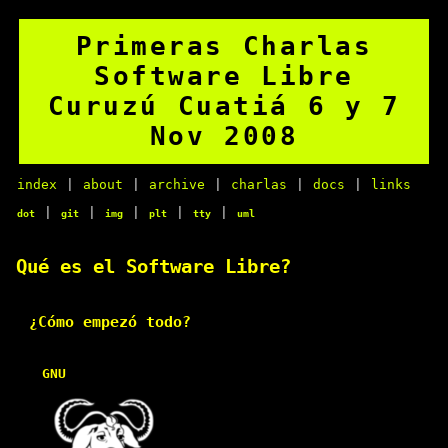
Primeras Charlas
Software Libre
Curuzú Cuatiá 6 y 7
Nov 2008
index
|
about
|
archive
|
charlas
|
docs
|
links
|
|
|
|
|
dot
git
img
plt
tty
uml
Qué es el Software Libre?
¿Cómo empezó todo?
GNU