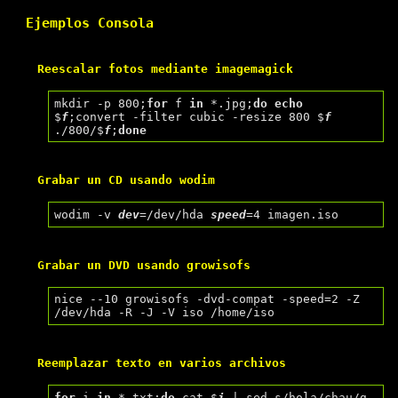
Ejemplos Consola
Reescalar fotos mediante imagemagick
mkdir -p 800;
for
 f
 in
 *.jpg;
do 
echo
$
f
;convert -filter cubic -resize 800 $
f
./800/$
f
;
done
Grabar un CD usando wodim
wodim -v 
dev
=/dev/hda 
speed
Grabar un DVD usando growisofs
nice --10 growisofs -dvd-compat -speed=2 -Z 
Reemplazar texto en varios archivos
for
 i
 in
 *.txt;
do
 cat $
i
 | sed s/hola/chau/g 