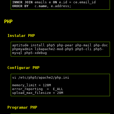
INNER
JOIN
 emails e 
ON
ORDER
BY
   c.
name
PHP
Instalar PHP
aptitude install php5 php-pear php-mail php-doc 
phpmyadmin libapache2-mod-php5 php5-cli php5-
Configurar PHP
vi /etc/php5/apache2/php.ini

memory_limit = 128M

error_reporting  =  E_ALL

Programar PHP