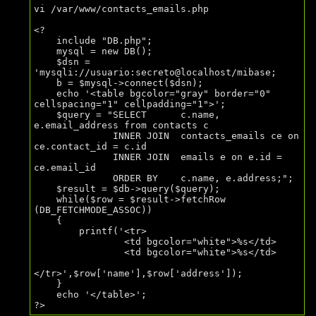
vi /var/www/contacts_emails.php

<?

    include "DB.php";

    mysql = new DB();

    $dsn = 
'mysqli://usuario:secreto@localhost/mibase;

    b = $mysql->connect($dsn);

    echo '<table bgcolor="gray" border="0" 
cellspacing="1" cellpadding="1">';

    $query = "SELECT      c.name, 
e.email_address from contacts c

              INNER JOIN  contacts_emails ce on 
ce.contact_id = c.id

              INNER JOIN  emails e on e.id = 
ce.email_id

              ORDER BY    c.name, e.address;";

    $result = $db->query($query);

    while($row = $result->fetchRow 
(DB_FETCHMODE_ASSOC))

    {

        printf('<tr>

                <td bgcolor="white">%s</td>

                <td bgcolor="white">%s</td>

</tr>',$row['name'],$row['address']);

    }

    echo '</table>';
