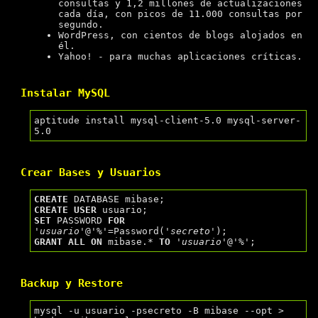
consultas y 1,2 millones de actualizaciones
cada día, con picos de 11.000 consultas por
segundo.
WordPress, con cientos de blogs alojados en
él.
Yahoo! - para muchas aplicaciones críticas.
Instalar MySQL
aptitude install mysql-client-5.0 mysql-server-
Crear Bases y Usuarios
CREATE
CREATE
USER
SET
 PASSWORD 
FOR
'usuario'
@
'%'
=Password(
'secreto'
GRANT
ALL
ON
 mibase.* 
TO
'usuario'
@
'%'
Backup y Restore
mysql -u usuario -psecreto -B mibase --opt > 