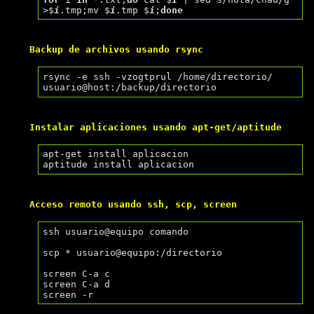
>$
i
.tmp;mv $
i
.tmp $
i
;
done
Backup de archivos usando rsync
rsync -e ssh -vzogtprul /home/directorio/ 
Instalar aplicaciones usando apt-get/aptitude
apt-get install aplicacion

Acceso remoto usando ssh, scp, screen
ssh usuario@equipo comando

scp * usuario@equipo:/directorio

screen C-a c

screen C-a d
