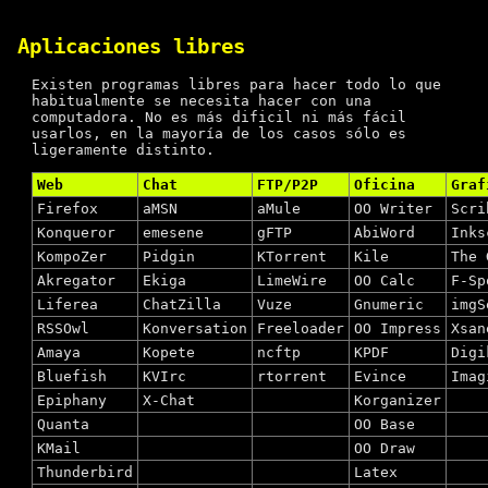
Aplicaciones libres
Existen programas libres para hacer todo lo que
habitualmente se necesita hacer con una
computadora. No es más dificil ni más fácil
usarlos, en la mayoría de los casos sólo es
ligeramente distinto.
Web
Chat
FTP/P2P
Oficina
Graf
Firefox
aMSN
aMule
OO Writer
Scri
Konqueror
emesene
gFTP
AbiWord
Inks
KompoZer
Pidgin
KTorrent
Kile
The 
Akregator
Ekiga
LimeWire
OO Calc
F-Sp
Liferea
ChatZilla
Vuze
Gnumeric
imgS
RSSOwl
Konversation
Freeloader
OO Impress
Xsan
Amaya
Kopete
ncftp
KPDF
Digi
Bluefish
KVIrc
rtorrent
Evince
Imag
Epiphany
X-Chat
Korganizer
Quanta
OO Base
KMail
OO Draw
Thunderbird
Latex