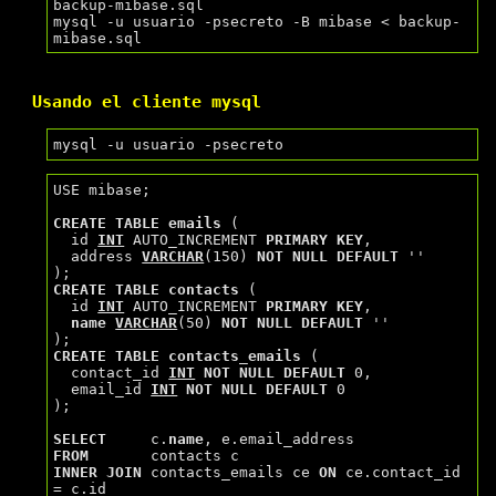
backup-mibase.sql

mysql -u usuario -psecreto -B mibase < backup-
Usando el cliente mysql
USE mibase;

CREATE
TABLE
emails
 (

  id 
INT
 AUTO_INCREMENT 
PRIMARY
KEY
,

  address 
VARCHAR
(150) 
NOT
NULL
DEFAULT
''
CREATE
TABLE
contacts
 (

  id 
INT
 AUTO_INCREMENT 
PRIMARY
KEY
,

name
VARCHAR
(50) 
NOT
NULL
DEFAULT
''
CREATE
TABLE
contacts_emails
 (

  contact_id 
INT
NOT
NULL
DEFAULT
 0,

  email_id 
INT
NOT
NULL
DEFAULT
 0

);

SELECT
     c.
name
FROM
INNER
JOIN
 contacts_emails ce 
ON
 ce.contact_id 