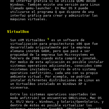
de interfaz gráfica si se utiliza QEMU desde
Windows. También existe una versión para Linux
llamado qemu-launcher. En Mac OS X puede
utilizarse el programa Q que dispone de una
interfaz gráfica para crear y administrar las
máquinas virtuales.
VirtualBox
9
Sun xVM VirtualBox
es un software de
virtualización para arquitecturas x86 que fue
desarrollado originalmente por la empresa
alemana innotek GmbH, pero que pasó a ser
propiedad de la empresa Sun Microsystems en
febrero de 2008 cuando ésta compró a innotek.
Por medio de esta aplicación es posible instalar
sistemas operativos adicionales, conocidos como
«sistemas invitados», dentro de otro sistema
operativo «anfitrión», cada uno con su propio
ambiente virtual. Por ejemplo, se podrían
instalar diferentes distribuciones de Linux en
un VirtualBox instalado en Windows XP o
viceversa.
Entre los sistemas operativos soportados (en
modo anfitrión) se encuentran GNU/Linux, Mac OS
X, OS/2 Warp , Windows, y Solaris/OpenSolaris, y
dentro de éstos es posible virtualizar los
sistemas operativos FreeBSD, GNU/Linux, OpenBSD,