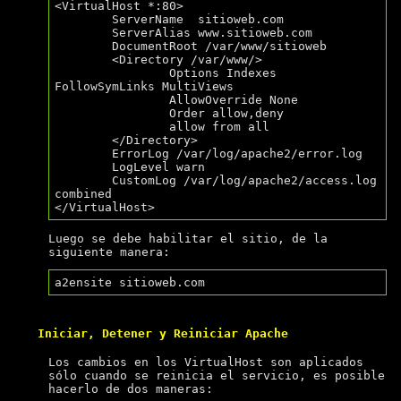
<VirtualHost *:80>

        ServerName  sitioweb.com

        ServerAlias www.sitioweb.com

        DocumentRoot /var/www/sitioweb

        <Directory /var/www/>

                Options Indexes 
FollowSymLinks MultiViews

                AllowOverride None

                Order allow,deny

                allow from all

        </Directory>

        ErrorLog /var/log/apache2/error.log

        LogLevel warn

        CustomLog /var/log/apache2/access.log 
combined

Luego se debe habilitar el sitio, de la
siguiente manera:
Iniciar, Detener y Reiniciar Apache
Los cambios en los VirtualHost son aplicados
sólo cuando se reinicia el servicio, es posible
hacerlo de dos maneras: