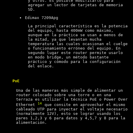
y otros. Es posible modificarlo para
agregar un lector de tarjetas de memoria
SD.
Edimax 7209Apg
La principal característica es la potencia
del equipo, hasta 400mW como máximo,
aunque en la práctica se usan a menos de
la mitad, ya que levantan mucha
temperatura las cuales ocasionan el cuelge
o funcionamiento erróneo del equipo. En
segundo lugar este router permite usarlo
en modo bridge, un método bastante
práctico y cómodo para la configuración
del enlace.
PoE
Una de las maneras más simple de alimentar un
router colocado sobre una torre o en una
terraza es utilizar la técnica PoE o Power Over
14
Ethernet
que consite en aprovechar el mismo
cableado UTP para inyectar el voltaje necesario
(normalmente 12V), esto se lograr usando los
pares 1,2,3 y 6 para datos y 4,5,7 y 8 para la
alimentación.