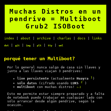
Muchas Distros en un
pendrive = Multiboot
Grub2 ISOBoot
index
|
about
|
archive
|
charlas
|
docs
|
links
|
|
|
|
|
dot
git
img
plt
tty
uml
porqué tener un Multiboot?
Por lo general nunca salgo de casa sin llaves y
junto a las llaves viajan 3 pendrives:
1
live persistente
(actualmente
Huayra
)
2
sólo datos
(cifrado usando
LUKS
)
multiboot
con muchas distros!
:-)
Esto me permite estar siempre preparado y a falta
de notebook puedo trabajar en cualquier lado con
sólo arrancar desde algún pendrive, según la
ocasión.