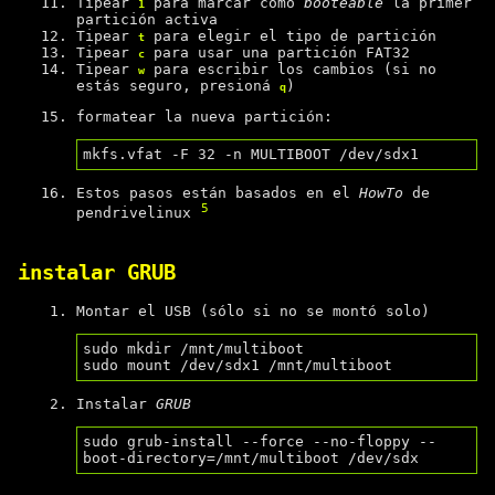
Tipear
para marcar como
booteable
la primer
1
partición activa
Tipear
para elegir el tipo de partición
t
Tipear
para usar una partición FAT32
c
Tipear
para escribir los cambios (si no
w
estás seguro, presioná
)
q
formatear la nueva partición:
Estos pasos están basados en el
HowTo
de
5
pendrivelinux
instalar GRUB
Montar el USB (sólo si no se montó solo)
sudo mkdir /mnt/multiboot

Instalar
GRUB
sudo grub-install --force --no-floppy --