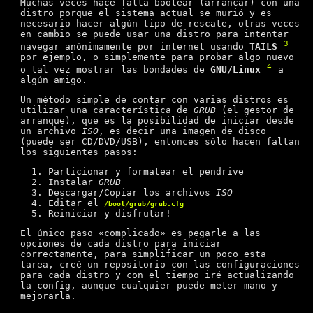
Muchas veces hace falta bootear (arrancar) con una
distro porque el sistema actual se murió y es
necesario hacer algún tipo de rescate, otras veces
en cambio se puede usar una distro para intentar
3
navegar anónimamente por internet usando
TAILS
por ejemplo, o simplemente para probar algo nuevo
4
o tal vez mostrar las bondades de
GNU/Linux
a
algún amigo.
Un método simple de contar con varias distros es
utilizar una característica de
GRUB
(el gestor de
arranque), que es la posibilidad de iniciar desde
un archivo
ISO
, es decir una imagen de disco
(puede ser CD/DVD/USB), entonces sólo hacen faltan
los siguientes pasos:
Particionar y formatear el pendrive
Instalar
GRUB
Descargar/Copiar los archivos
ISO
Editar el
/boot/grub/grub.cfg
Reiniciar y disfrutar!
El único paso «complicado» es pegarle a las
opciones de cada distro para iniciar
correctamente, para simplificar un poco esta
tarea, creé un repositorio con las configuraciones
para cada distro y con el tiempo iré actualizando
la config, aunque cualquier puede meter mano y
mejorarla.