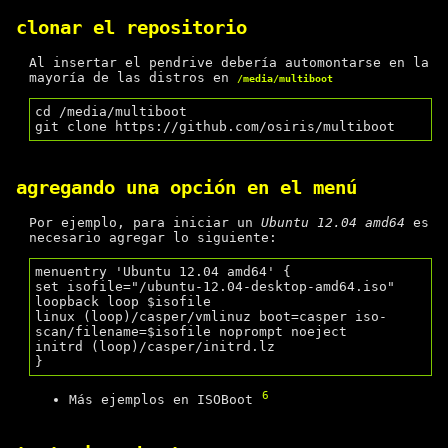
clonar el repositorio
Al insertar el pendrive debería automontarse en la
mayoría de las distros en
/media/multiboot
cd /media/multiboot

agregando una opción en el menú
Por ejemplo, para iniciar un
Ubuntu 12.04 amd64
es
necesario agregar lo siguiente:
menuentry 'Ubuntu 12.04 amd64' {

set isofile="/ubuntu-12.04-desktop-amd64.iso"

loopback loop $isofile

linux (loop)/casper/vmlinuz boot=casper iso-
scan/filename=$isofile noprompt noeject

initrd (loop)/casper/initrd.lz

6
Más ejemplos en ISOBoot