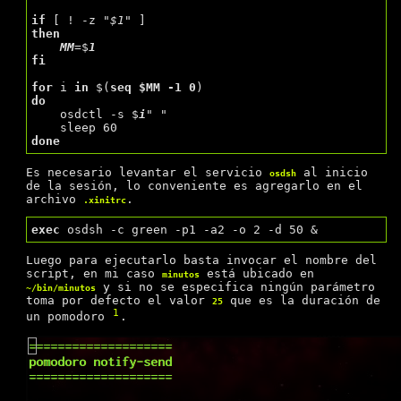
if
 [ ! -z 
"$1"
then
MM
=$
1
fi
for
 i
 in
 $(
seq $MM -1 0
do
    osdctl -s $
i
" "
done
Es necesario levantar el servicio
al inicio
osdsh
de la sesión, lo conveniente es agregarlo en el
archivo
.
.xinitrc
exec
Luego para ejecutarlo basta invocar el nombre del
script, en mi caso
está ubicado en
minutos
y si no se especifica ningún parámetro
~/bin/minutos
toma por defecto el valor
que es la duración de
25
1
un pomodoro
.