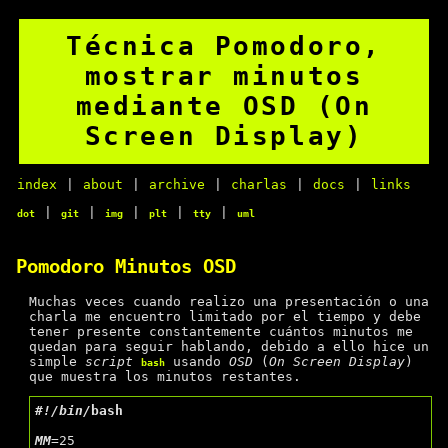
Técnica Pomodoro,
mostrar minutos
mediante OSD (On
Screen Display)
index
|
about
|
archive
|
charlas
|
docs
|
links
|
|
|
|
|
dot
git
img
plt
tty
uml
Pomodoro Minutos OSD
Muchas veces cuando realizo una presentación o una
charla me encuentro limitado por el tiempo y debe
tener presente constantemente cuántos minutos me
quedan para seguir hablando, debido a ello hice un
simple
script
usando
OSD
(
On Screen Display
)
bash
que muestra los minutos restantes.
#
!/bin/
bash
MM
=25
