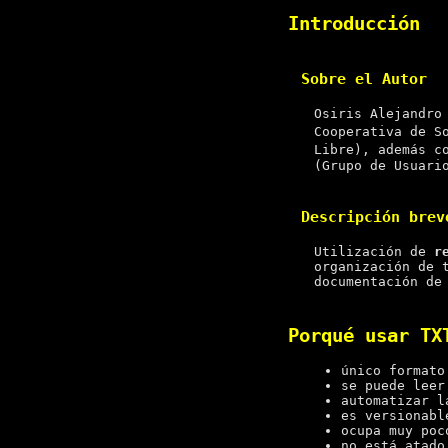
Introducción
Sobre el Autor
Osiris Alejandro
Cooperativa de S
Libre), además c
(Grupo de Usuari
Descripción brev
Utilización de
r
organización de 
documentación de
Porqué usar TX
único formato
se puede leer
automatizar l
es versionabl
ocupa muy poc
no está atado