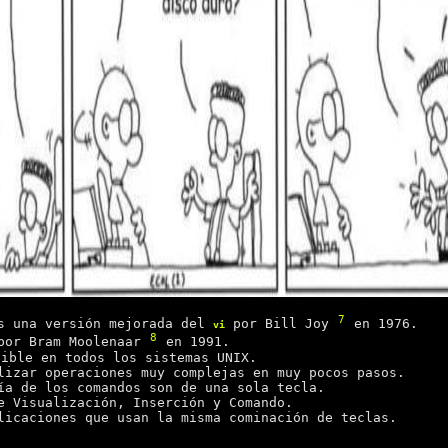
7
 una versión mejorada del
por Bill Joy
en 1976.
vi
8
 por Bram Moolenaar
en 1991.
ible en todos los sistemas UNIX.
lizar operaciones muy complejas en muy pocos pasos.
ía de los comandos son de una sola tecla.
e Visualización, Inserción y Comando.
licaciones que usan la misma cominación de teclas.