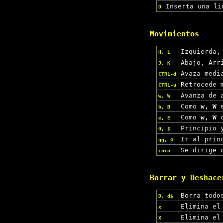
Inserta una li
O
Movimientos
Izquierda,
H, L
Abajo, Arr
J, K
Avaza medi
CTRL-d
Retrocede 
CTRL-u
Avanza de 
w, W
Como
w, W
e
b, B
Como
w, W
c
e, E
Principio 
0, $
Ir al prin
gg, G
Se dirige 
:nro
Borrar y Deshace
Borra todo
D, d$
Elimina el
x
Elimina el
X