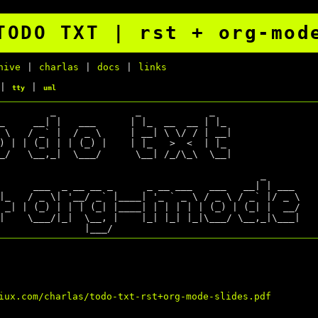
TODO TXT | rst + org-mod
hive
|
charlas
|
docs
|
links
|
|
tty
uml
|_   / _ \| '__/ _` |____| '_ ` _ \ / _ \ / _` |/ _ \

 _| | (_) | | | (_| |____| | | | | | (_) | (_| |  __/

|    \___/|_|  \__, |    |_| |_| |_|\___/ \__,_|\___|

iux.com/charlas/todo-txt-rst+org-mode-slides.pdf