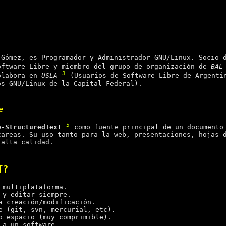
 Gómez, es Programador y Administrador GNU/Linux. Socio
oftware Libre y miembro del grupo de organización de
BAL
3
olabora en
USLA
(Usuarios de Software Libre de Argent
os GNU/Linux de la Capital Federal).
e
5
e-StructuredText
como fuente principal de un document
tareas. Su uso tanto para la web, presentaciones, hojas 
 alta calidad.
T?
 multiplataforma.
 y editar siempre.
a creación/modificación.
e (git, svn, mercurial, etc).
o espacio (muy comprimible).
 a un software.