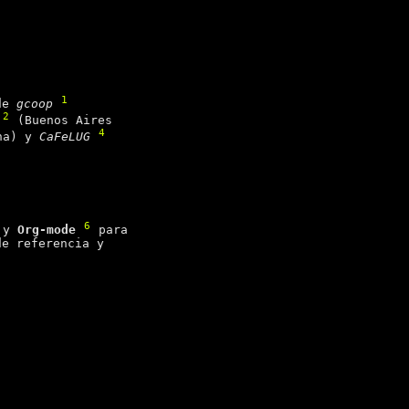
1
 de
gcoop
2
(Buenos Aires
4
ina) y
CaFeLUG
6
o y
Org-mode
para
de referencia y