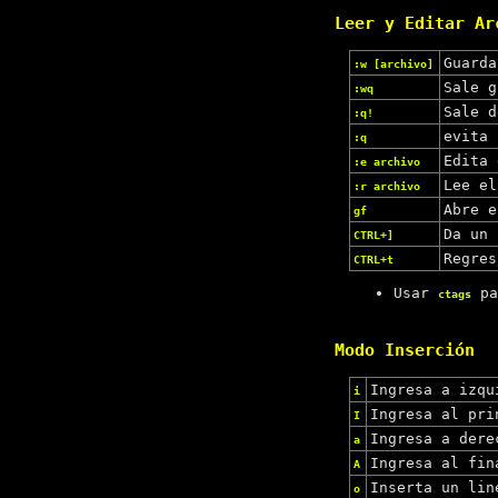
Leer y Editar Ar
Guarda
:w [archivo]
Sale g
:wq
Sale d
:q!
evita 
:q
Edita 
:e archivo
Lee el
:r archivo
Abre e
gf
Da un 
CTRL+]
Regres
CTRL+t
Usar
par
ctags
Modo Inserción
Ingresa a izqu
i
Ingresa al pri
I
Ingresa a dere
a
Ingresa al fin
A
Inserta un lin
o