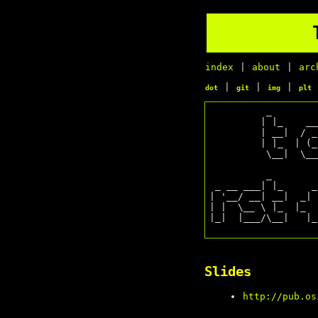
index
|
about
|
arc
|
|
|
dot
git
img
plt
          _                 _              _            _

         | |_    ___     __| |   ___      | |_  __  __ | |_

         | __|  / _ \   / _` |  / _ \     | __| \ \/ / | __|

         | |_  | (_) | | (_| | | (_) |    | |_   >  <  | |_

          \__|  \___/   \__,_|  \___/      \__| /_/\_\  \__|

          _                                                      _

 _ __ ___| |_     _      ___  _ __ __ _      _ __ ___   ___   __| | ___

| '__/ __| __|  _| 
| |  \__ \ |_  |_  
|_|  |___/\__|   |_
Slides
http://pub.os