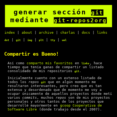
generar sección
git
mediante
git-repos2org
index
|
about
|
archive
|
charlas
|
docs
|
links
|
|
|
|
|
dot
git
img
plt
tty
uml
Compartir es Bueno!
Así como
comparto mis favoritos
en
, hace
links
tiempo que tenía ganas de compartir un listado
consolidado de mis repositorios
.
git
Inicialmente cuento con un extenso listado de
todos los
repos
que en algún momento me
git
resultaron interesantes, pero creo que es tan
extenso y desordenado que de momento me voy a
ocupar únicamente de aquellos proyectos donde metí
varios
commits
, muchos
repos
son de mis proyectos
personales y otros tantos de los proyectos que
desarrollé mayormente en
gcoop Cooperativa de
Software Libre
(donde trabajo desde el 2007).