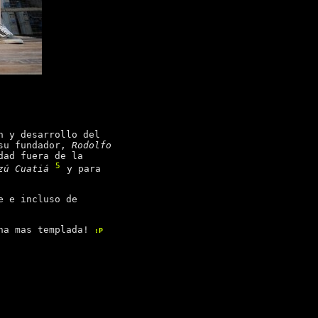
n y desarrollo del
 su fundador,
Rodolfo
dad fuera de la
5
zú Cuatiá
y para
e e incluso de
cha mas templada!
:P