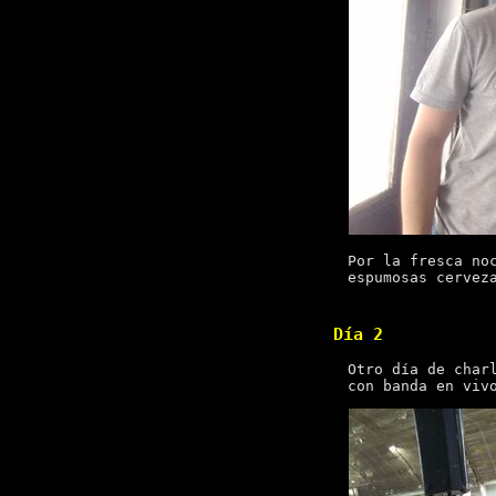
Por la fresca no
espumosas cervez
Día 2
Otro día de char
con banda en viv