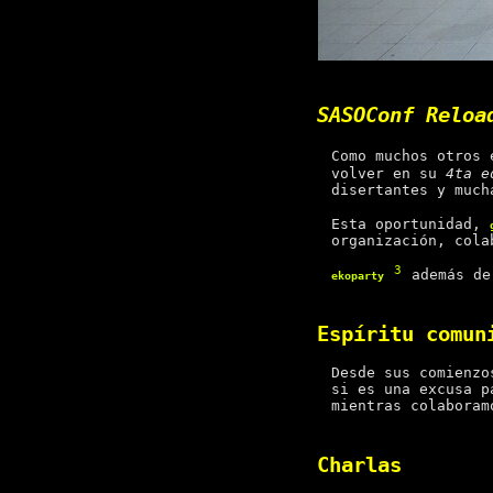
SASOConf Reloa
Como muchos otros 
volver en su
4ta e
disertantes y much
Esta oportunidad,
organización, cola
3
además de
ekoparty
Espíritu comun
Desde sus comienz
si es una excusa p
mientras colaboram
Charlas