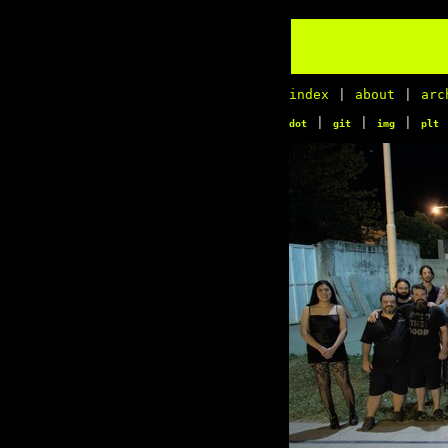
index
|
about
|
arc
|
|
|
dot
git
img
plt