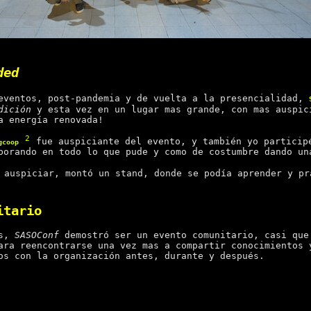
ded
eventos, post-pandemia y de vuelta a la presencialidad,
dición
y esta vez en un lugar mas grande, con mas auspic
a energía renovada!
2
fue auspiciante del evento, y también yo particip
gcoop
borando en todo lo que pude y como de costumbre dando un
 auspiciar, montó un stand, donde se podía aprender y p
itario
os,
SASOConf
demostró ser un evento comunitario, casi que
ara reencontrarse una vez mas a compartir conocimientos 
os con la organización antes, durante y después.