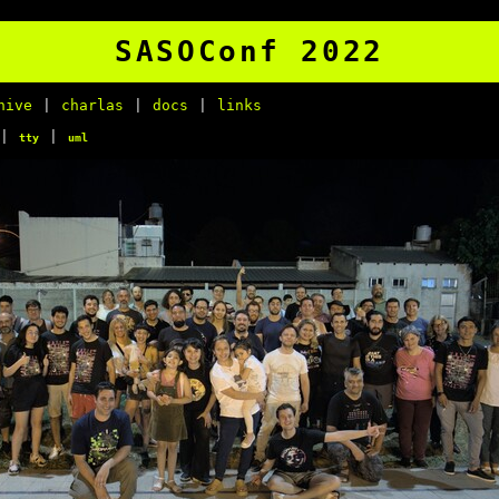
SASOConf 2022
hive
|
charlas
|
docs
|
links
|
|
tty
uml