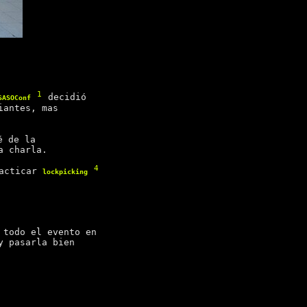
1
decidió
SASOConf
iantes, mas
é de la
a charla.
4
racticar
lockpicking
 todo el evento en
y pasarla bien