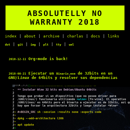
ABSOLUTELLY NO
WARRANTY 2018
index
|
about
|
archive
|
charlas
|
docs
|
links
|
|
|
|
|
dot
git
img
plt
tty
uml
Org-mode is back!
2018-12-11
Ejecutar un
de 32bits en un
2018-08-21
Binario.exe
GNU/Linux
de 64bits y resolver sus dependencias