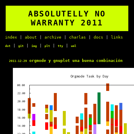
ABSOLUTELLY NO
WARRANTY 2011
index
|
about
|
archive
|
charlas
|
docs
|
links
|
|
|
|
|
dot
git
img
plt
tty
uml
orgmode y gnuplot una buena combinación
2011-12-29