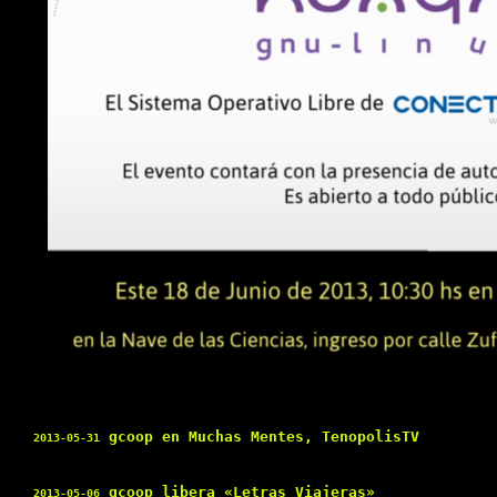
gcoop en Muchas Mentes, TenopolisTV
2013-05-31
gcoop libera «Letras Viajeras»
2013-05-06