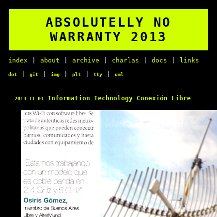
ABSOLUTELLY NO
WARRANTY 2013
index
|
about
|
archive
|
charlas
|
docs
|
links
|
|
|
|
|
dot
git
img
plt
tty
uml
Information Technology Conexión Libre
2013-11-01